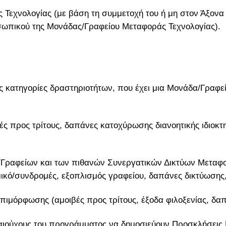
 Τεχνολογίας (με βάση τη συμμετοχή του ή μη στον Άξονα
σωπικού της Μονάδας/Γραφείου Μεταφοράς Τεχνολογίας).
ς κατηγορίες δραστηριοτήτων, που έχει μια Μονάδα/Γραφε
ς προς τρίτους, δαπάνες κατοχύρωσης διανοητικής ιδιοκτη
ραφείων και των πιθανών Συνεργατικών Δικτύων Μεταφο
μικό/συνδρομές, εξοπλισμός γραφείου, δαπάνες δικτύωσης
επιμόρφωσης (αμοιβές προς τρίτους, έξοδα φιλοξενίας, δα
ικαιούχους του προγράμματος να δημοσιεύουν Προσκλήσεις