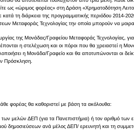
οποίο θα αποτελείται τουλάχιστον από τρία μέλη. Κάθε δί
» είτε ως «ώριμος φορέας» στη Δράση «Χρηματοδότηση Λει
 κατά τη διάρκεια της προγραμματικής περιόδου 2014-2020
σεων Μεταφοράς Τεχνολογίας την οποία μπορούν να μοιρασ
υργίας της Μονάδας/Γραφείου Μεταφοράς Τεχνολογίας, γι
ονται η στελέχωση και οι πόροι που θα χρειαστεί η Μονά
οποιήσει η Μονάδα/Γραφείο και θα αποτυπώνονται οι δείκ
ην Πρόσκληση.
άθε φορέας θα καθοριστεί με βάση τα ακόλουθα:
 των μελών ΔΕΠ (για τα Πανεπιστήμια) ή τον αριθμό των ε
θμού δημοσιεύσεων ανά μέλος ΔΕΠ/ ερευνητή και τη συμμετ