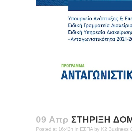
09 Απρ
ΣΤΗΡΙΞΗ ΔΟΜ
Posted at 16:43h
in
ΕΣΠΑ
by
K2 Business 