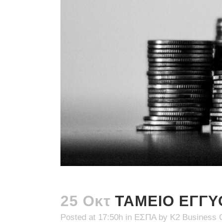
25 Οκτ
ΤΑΜΕΙΟ ΕΓΓΥΟ
Posted at 17:50h
in
ΕΣΠΑ
by
K2 Business 