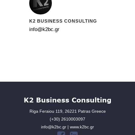
K2 BUSINESS CONSULTING
info@k2bc.gr
Riga Feraiou 119, 26221 Patras Greece
(+30) 2610003097
info@k2bc.gr | www.k2bc.gr