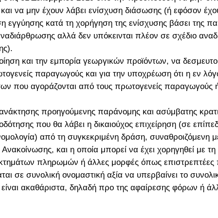
υ και να μην έχουν λάβει ενίσχυση διάσωσης (ή εφόσον έχ
ση εγγύησης κατά τη χορήγηση της ενίσχυσης βάσει της 
αναδιάρθρωσης αλλά δεν υπόκεινται πλέον σε σχέδιο ανα
ης).
ίηση και την εμπορία γεωργικών προϊόντων, να δεσμευτο
ωτογενείς παραγωγούς και για την υποχρέωση ότι η εν λόγ
των που αγοράζονται από τους πρωτογενείς παραγωγούς ή 
ή ανάκτησης προηγούμενης παράνομης και ασύμβατης κρατ
οδότησης που θα λάβει η δικαιούχος επιχείρηση (σε επίπε
 νομολογία) από τη συγκεκριμένη δράση, συναθροιζόμενη μ
63 Ανακοίνωσης, και η οποία μπορεί να έχει χορηγηθεί με
τημάτων πληρωμών ή άλλες μορφές όπως επιστρεπτέες προ
ται σε συνολική ονομαστική αξία να υπερβαίνει το συνολ
ι είναι ακαθάριστα, δηλαδή προ της αφαίρεσης φόρων ή ά