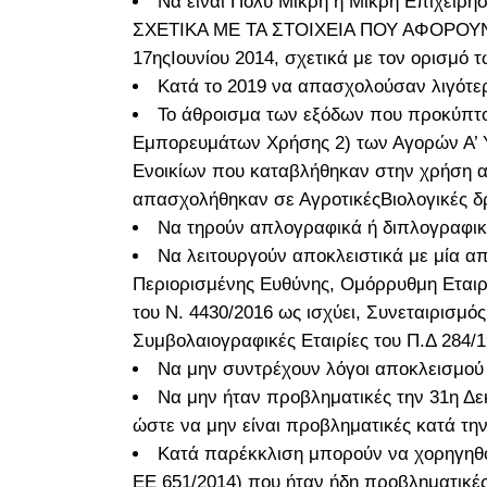
Να είναι Πολύ Μικρή ή Μικρή Επιχε
ΣΧΕΤΙΚΑ ΜΕ ΤΑ ΣΤΟΙΧΕΙΑ ΠΟΥ ΑΦΟΡΟΥΝ Τ
17ηςΙουνίου 2014, σχετικά με τον ορισμό
Κατά το 2019 να απασχολούσαν λιγότε
Το άθροισμα των εξόδων που προκύπτου
Εμπορευμάτων Χρήσης 2) των Αγορών Α’ 
Ενοικίων που καταβλήθηκαν στην χρήση α
απασχολήθηκαν σε ΑγροτικέςΒιολογικές δ
Να τηρούν απλογραφικά ή διπλογραφικά
Να λειτουργούν αποκλειστικά με μία α
Περιορισμένης Ευθύνης, Ομόρρυθμη Εταιρία
του Ν. 4430/2016 ως ισχύει, Συνεταιρισμός
Συμβολαιογραφικές Εταιρίες του Π.Δ 284/1
Να μην συντρέχουν λόγοι αποκλεισμού 
Να μην ήταν προβληματικές την 31η Δεκ
ώστε να μην είναι προβληματικές κατά τη
Κατά παρέκκλιση μπορούν να χορηγηθούν
ΕΕ 651/2014) που ήταν ήδη προβληματικές