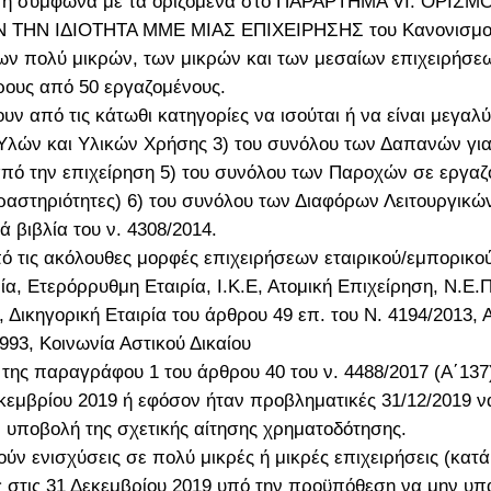
ίρηση σύμφωνα με τα οριζόμενα στο ΠΑΡΑΡΤΗΜΑ VI: ΟΡ
ΗΝ ΙΔΙΟΤΗΤΑ ΜΜΕ ΜΙΑΣ ΕΠΙΧΕΙΡΗΣΗΣ του Κανονισμού (Ε
 των πολύ μικρών, των μικρών και των μεσαίων επιχειρήσε
ρους από 50 εργαζομένους.
ν από τις κάτωθι κατηγορίες να ισούται ή να είναι μεγαλ
Υλών και Υλικών Χρήσης 3) του συνόλου των Δαπανών γι
πό την επιχείρηση 5) του συνόλου των Παροχών σε εργα
ραστηριότητες) 6) του συνόλου των Διαφόρων Λειτουργικ
 βιβλία του ν. 4308/2014.
πό τις ακόλουθες μορφές επιχειρήσεων εταιρικού/εμπορικο
, Ετερόρρυθμη Εταιρία, Ι.Κ.Ε, Ατομική Επιχείρηση, Ν.Ε.Π
, Δικηγορική Εταιρία του άρθρου 49 επ. του Ν. 4194/2013,
993, Κοινωνία Αστικού Δικαίου
της παραγράφου 1 του άρθρου 40 του ν. 4488/2017 (Α΄137
εμβρίου 2019 ή εφόσον ήταν προβληματικές 31/12/2019 να 
ν υποβολή της σχετικής αίτησης χρηματοδότησης.
 ενισχύσεις σε πολύ μικρές ή μικρές επιχειρήσεις (κατά 
 στις 31 Δεκεμβρίου 2019 υπό την προϋπόθεση να μην υπά