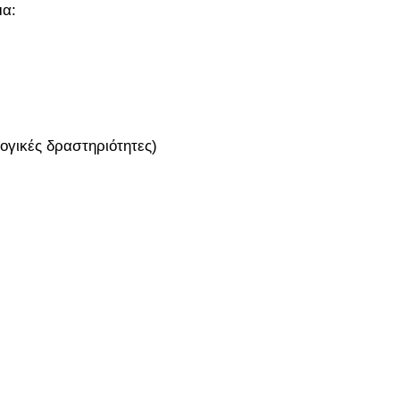
μα:
γικές δραστηριότητες)