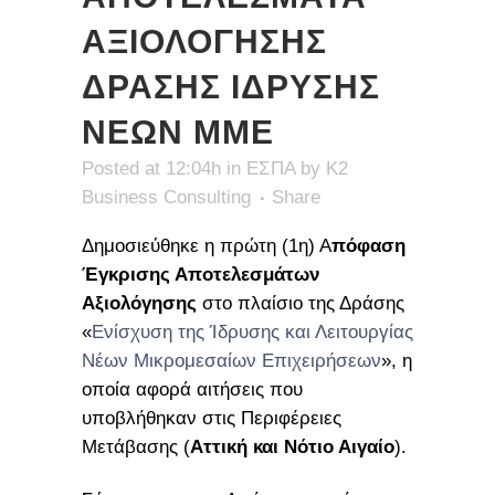
ΑΞΙΟΛΟΓΗΣΗΣ
ΔΡΑΣΗΣ ΙΔΡΥΣΗΣ
ΝΕΩΝ ΜΜΕ
Posted at 12:04h
in
ΕΣΠΑ
by
K2
Business Consulting
Share
Δημοσιεύθηκε η πρώτη (1η) Α
πόφαση
Έγκρισης Αποτελεσμάτων
Αξιολόγησης
στο πλαίσιο της Δράσης
«
Ενίσχυση της Ίδρυσης και Λειτουργίας
Νέων Μικρομεσαίων Επιχειρήσεων
», η
οποία αφορά αιτήσεις που
υποβλήθηκαν στις Περιφέρειες
Μετάβασης (
Αττική και Νότιο Αιγαίο
).