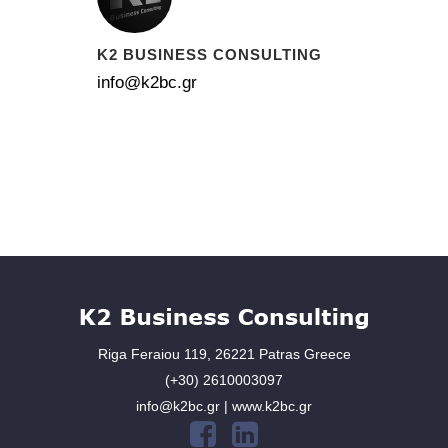
K2 BUSINESS CONSULTING
info@k2bc.gr
Riga Feraiou 119, 26221 Patras Greece
(+30) 2610003097
info@k2bc.gr | www.k2bc.gr