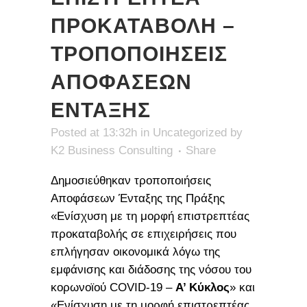
ΠΡΟΚΑΤΑΒΟΛΗ –
ΤΡΟΠΟΠΟΙΗΣΕΙΣ
ΑΠΟΦΑΣΕΩΝ
ΕΝΤΑΞΗΣ
Posted at 13:32h
in
Uncategorized
by
K2 Business Consulting
Share
Δημοσιεύθηκαν τροποποιήσεις
Αποφάσεων Ένταξης της Πράξης
«Ενίσχυση με τη μορφή επιστρεπτέας
προκαταβολής σε επιχειρήσεις που
επλήγησαν οικονομικά λόγω της
εμφάνισης και διάδοσης της νόσου του
κορωνοϊού COVID-19 –
Α’ Κύκλος
» και
«Ενίσχυση με τη μορφή επιστρεπτέας